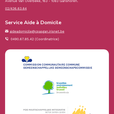
Avenue Van Overbeke, 163 - 1083 Ganshoren.
02/436.63.64
Service Aide à Domicile
aideadomicile@cpasgan.irisnet.be
0490.67.85.42 (Coordinatrice)